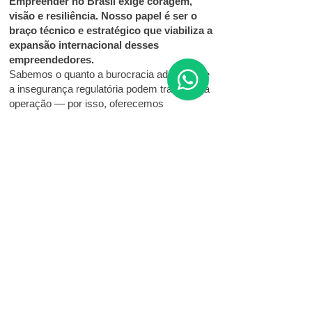
Empreender no Brasil exige coragem,
visão e resiliência. Nosso papel é ser o
braço técnico e estratégico que viabiliza a
expansão internacional desses
empreendedores.
Sabemos o quanto a burocracia aduaneira e
a insegurança regulatória podem travar uma
operação — por isso, oferecemos
orientação clara e fundamentada para
transformar ideias em operações viáveis,
seguras e rentáveis.
- Mais do que uma assessoria — um
parceiro confiável
Com a Rimera, sua empresa conta com uma
equipe atualizada, comprometida e preparada
para construir soluções sob medida.
Transformamos processos complexos em
resultados concretos,
sempre com
responsabilidade técnica, ética e foco no seu
sucesso.