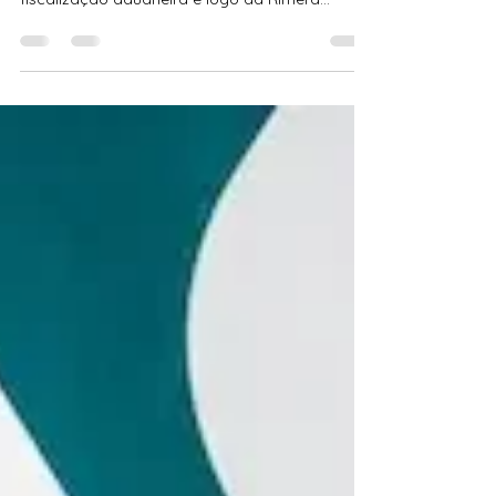
Profissional analisando documentos de uma
importação no canal vermelho, com ícones de
fiscalização aduaneira e logo da Rimera
Multimodal.