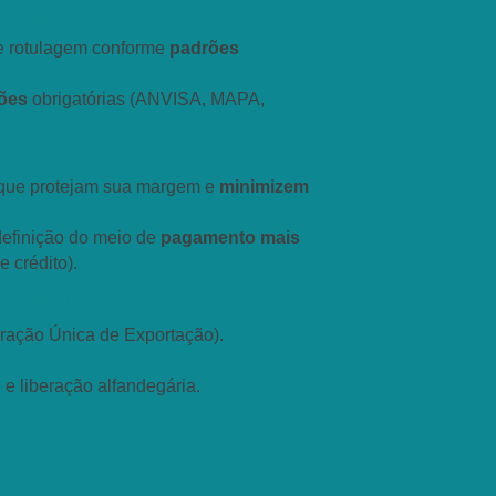
Produto e Documentação
e rotulagem conforme
padrões
ções
obrigatórias (ANVISA, MAPA,
ndições Comerciais e Incoterms
que protejam sua margem e
minimizem
definição do meio de
pagamento mais
 crédito).
eiro de Exportação
ração Única de Exportação).
e liberação alfandegária.
: Agilidade para Qualquer
te de Empresa