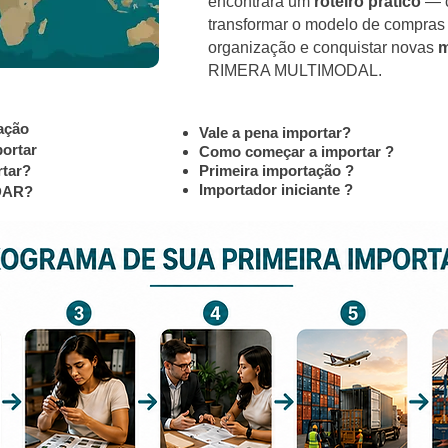
encontrará um
roteiro prático
— c
transformar o modelo de compras
organização e conquistar novas
m
RIMERA MULTIMODAL.
ação
Vale a pena importar?
ortar
Como começar a importar ?
rtar?
Primeira importação ?
Importador iniciante ?
DAR?