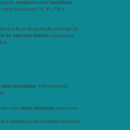
 segura,
rentável e com benefícios
 como isenção de **II, IPI, PIS e
talece o fluxo de produção ao longo do
ia do mercado interno
e posiciona
bal.
nciais do Processo de
Exportação
s bem-sucedidas
, é fundamental
do:
cado Internacional
s-alvo com
maior demanda
para o seu
cia
e adaptação da estratégia comercial