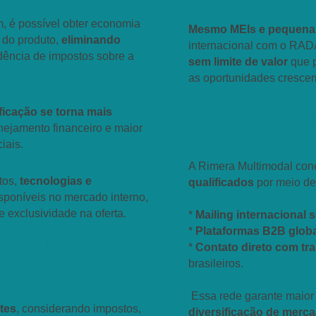
, é possível obter economia
Mesmo MEIs e pequen
 do produto,
eliminando
internacional com o R
dência de impostos sobre a
sem limite de valor
que p
as oportunidades cresce
ficação se torna mais
Prospecção de Co
anejamento financeiro e maior
iais.
vos
A Rimera Multimodal con
tos,
tecnologias e
qualificados
por meio de
sponíveis no mercado interno,
e exclusividade na oferta.
*
Mailing internacional
*
Plataformas B2B globa
as da RIMERA
*
Contato direto com tr
ua Importação
brasileiros.
eta
Essa rede garante maior
tes
, considerando impostos,
diversificação de merc