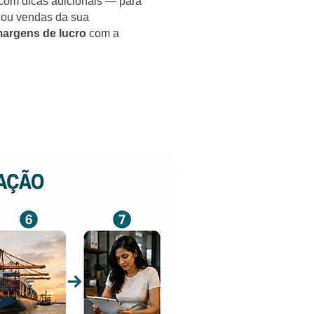
om dicas adicionais — para
 ou vendas da sua
argens de lucro
com a