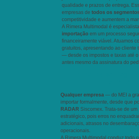
qualidade e prazos de entrega. E
empresas de
todos os segmento
competitividade e aumentem a mar
A Rimera Multimodal é especialist
importação
em um processo segur
financeiramente viável. Atuamos 
gratuitos, apresentando ao cliente
— desde os impostos e taxas até o 
antes mesmo da assinatura do ped
Critérios de Elegibi
no RADAR 
Qualquer empresa
— do MEI a gra
importar formalmente, desde que 
RADAR
Siscomex. Trata-se de um r
estratégico, pois erros no enquadr
adicionais, atrasos no desembaraço
operacionais.
A Rimera Multimodal conduz todo o