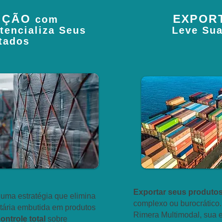
AÇÃO
EXPOR
com
otencializa Seus
Leve Su
tados
Exportar seus produto
uma estratégia que elimina
complexo ou burocrático
utária embutida em produtos
Rimera Multimodal, sua
ontrole total
sobre