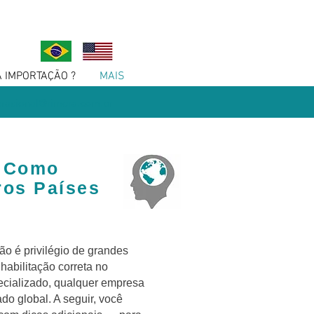
A IMPORTAÇÃO ?
MAIS
racional@rimera.com.br
: Como
ros Países
ão é privilégio de grandes
 habilitação correta no
ecializado, qualquer empresa
o global. A seguir, você