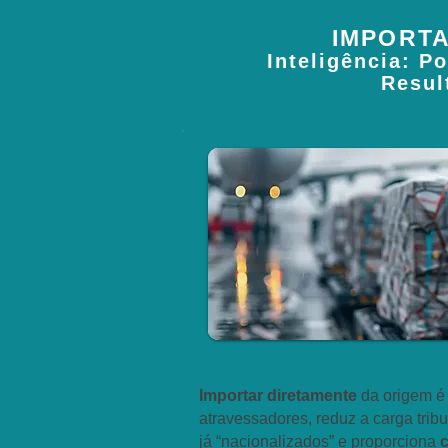
IMPORT
Inteligência: P
Resul
Importar diretamente
da origem é 
atravessadores, reduz a carga trib
já “nacionalizados” e proporciona
c