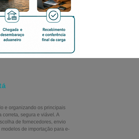
tá
do e organizando os principais
 correta, segura e viável. A
 escolha de fornecedores, envio
 modelos de importação para e-