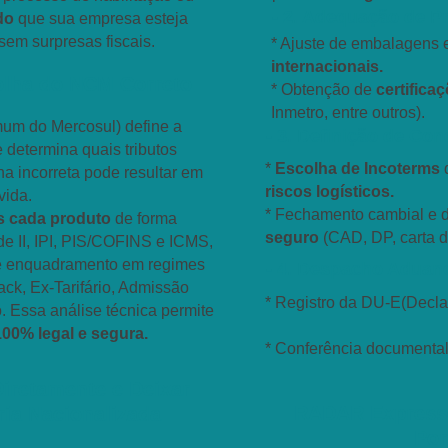
- 2. Adequação de 
ndo
que sua empresa esteja
sem surpresas fiscais.
* Ajuste de embalagens 
internacionais.
colha do NCM Correto
* Obtenção de
certifica
Inmetro, entre outros).
m do Mercosul) define a
- 3. Definição de Co
e determina quais tributos
*
Escolha de Incoterms
a incorreta pode resultar em
riscos logísticos.
vida.
* Fechamento cambial e 
s cada produto
de forma
seguro
(CAD, DP, carta de
 de II, IPI, PIS/COFINS e ICMS,
 de enquadramento em regimes
- 4. Despacho Aduan
ck, Ex-Tarifário, Admissão
* Registro da DU-E(Decla
. Essa análise técnica permite
100% legal e segura.
* Conferência documental 
iretamente e Deixar
RADAR Expresso
ia Nacionalizada
Por