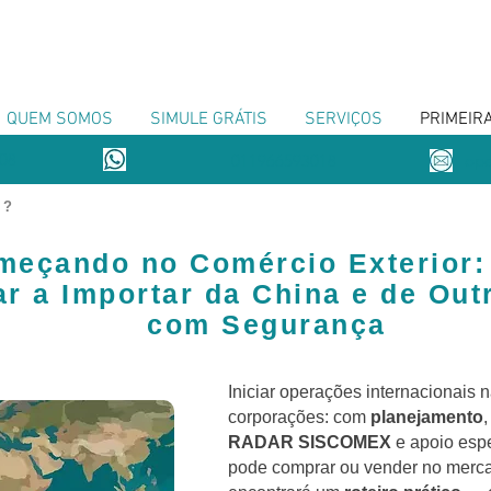
QUEM SOMOS
SIMULE GRÁTIS
SERVIÇOS
PRIMEIR
08
011966593018
ope
o ?
meçando no Comércio Exterior
r a Importar da China e de Out
com Segurança
Iniciar operações internacionais n
corporações: com
planejamento
,
RADAR SISCOMEX
e apoio esp
pode comprar ou vender no mercad