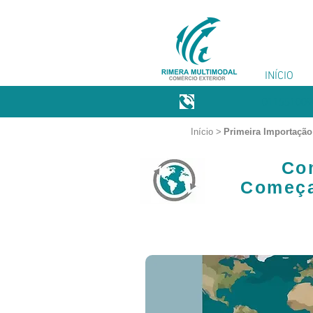
INÍCIO
011551009
Iníc
io >
Primeira Importaçã
Co
Começa