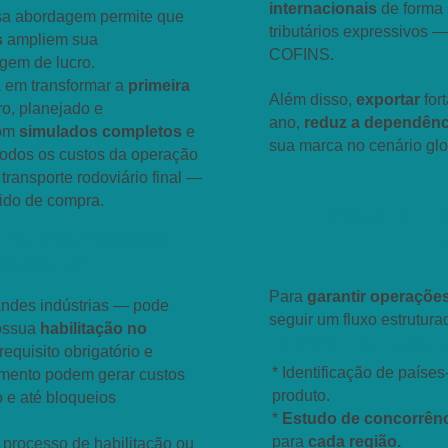
internacionais
de forma
ssa abordagem permite que
tributários expressivos —
s
ampliem sua
COFINS.
gem de lucro.
a em transformar a
primeira
Além disso,
exportar
for
o, planejado e
ano,
reduz a dependênc
com
simulados completos
e
sua marca no cenário glo
 todos os custos da operação
transporte rodoviário final —
ido de compra.
Etapas Esse
lidade e
Habilitação
Siscomex
Para
garantir operaçõe
ndes indústrias — pode
seguir um fluxo estrutura
possua
habilitação no
- 1. Pesquisa de Mer
equisito obrigatório e
* Identificação de paíse
amento podem gerar custos
produto.
 e até bloqueios
*
Estudo de concorrên
para
cada região.
 processo de habilitação ou