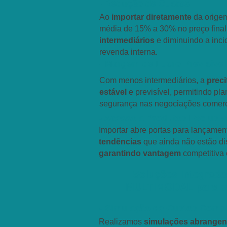
- Redução de Custos
Ao
importar diretamente
da origem
média de 15% a 30% no preço final
intermediários
e diminuindo a inci
revenda interna.
- Margem de Lucro Previsível
Com menos intermediários, a
preci
estável
e previsível, permitindo pl
segurança nas negociações comerc
- Acesso a Produtos Exclusi
Importar abre portas para lançamen
tendências
que ainda não estão di
garantindo vantagem
competitiva 
Soluções Integrad
MULTIMODAL para s
- Simulação de Custos Compl
Realizamos
simulações abrangen