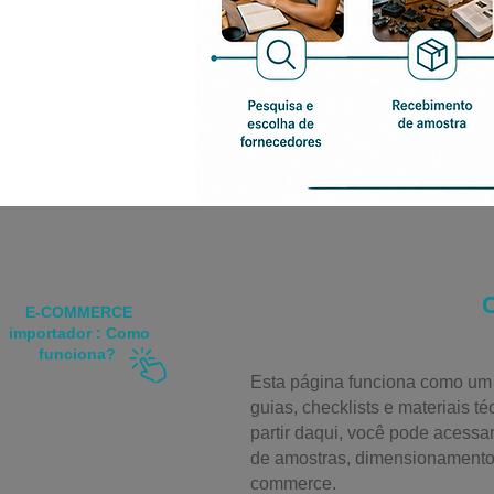
E-COMMERCE
importador : Como
funciona?
Esta página funciona como um p
guias, checklists e materiais t
partir daqui, você pode acessar
de amostras, dimensionamento
commerce.