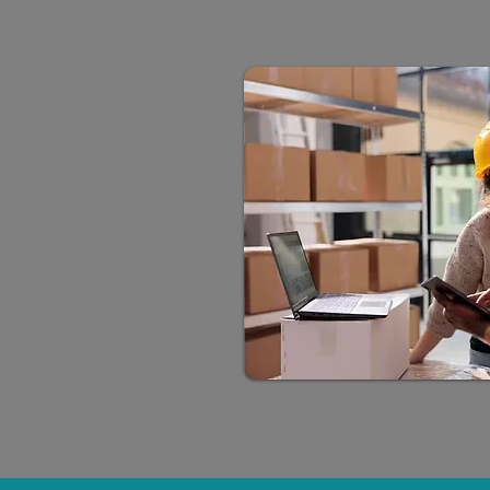
ão
cedor Intl
ntl
manho da Carga
adora
zação
CM
ador: Como Funciona