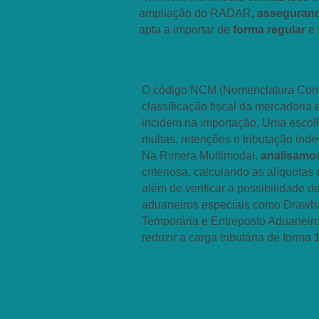
ampliação do RADAR
, assegura
apta a importar de
forma regular
e 
Análise Tributária e Es
O código NCM (Nomenclatura Comu
classificação fiscal da mercadoria 
incidem na importação. Uma escolh
multas, retenções e tributação inde
Na Rimera Multimodal,
analisamo
criteriosa, calculando as alíquotas
além de verificar a possibilidade
aduaneiros especiais como Drawba
Temporária e Entreposto Aduaneiro
reduzir a carga tributária de forma
Vantagens de Importar D
de Comprar Mercador