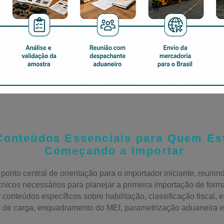
Conteúdos Essenciais para Quem Es
Começando a Importar
onto central de orientação para o importador iniciante, reunin
écnicos necessários para planejar a primeira importação de forma
 conteúdos específicos sobre habilitação, classificação fiscal,
 de carga, enquadramento do MEI, parametrização aduaneira e