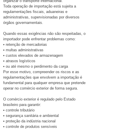
organizar o transporte internacional.
Toda operação de importação está sujeita a
regulamentações fiscais, aduaneiras e
administrativas, supervisionadas por diversos
órgãos governamentais.
Quando essas exigências não são respeitadas, o
importador pode enfrentar problemas como:
• retenção de mercadorias
• multas administrativas
• custos elevados de armazenagem
• atrasos logísticos
• ou até mesmo o perdimento da carga
Por esse motivo, compreender os riscos e as
regulamentações que envolvem a importação é
fundamental para qualquer empresa que pretende
operar no comércio exterior de forma segura.
O comércio exterior é regulado pelo Estado
brasileiro para garantir:
• controle tributário
• segurança sanitária e ambiental
• proteção da indústria nacional
• controle de produtos sensíveis