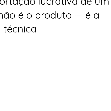
rtação lucrativa de um
 não é o produto — é a
a técnica