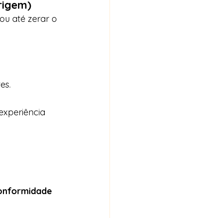
rigem)
ou até zerar o 
es.
experiência 
onformidade 