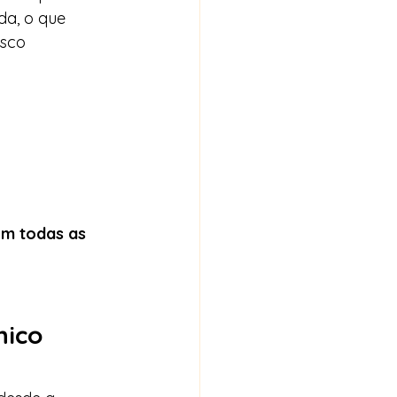
da, o que 
sco 
em todas as 
ico 