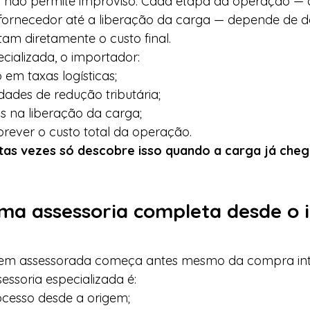
r não permite improviso. Cada etapa da operação — 
ornecedor até a liberação da carga — depende de de
am diretamente o custo final.
cializada, o importador:
em taxas logísticas;
ades de redução tributária;
s na liberação da carga;
rever o custo total da operação.
tas vezes só descobre isso quando a carga já cheg
ma assessoria completa desde o i
m assessorada começa antes mesmo da compra inte
ssoria especializada é:
ocesso desde a origem;