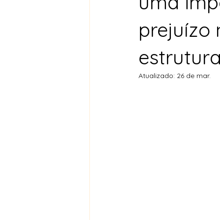
uma impo
prejuízo
estrutur
Atualizado:
26 de mar.