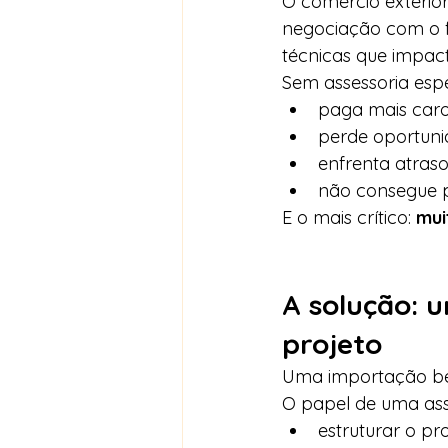
O comércio exterio
negociação com o f
técnicas que impact
Sem assessoria espe
paga mais caro 
perde oportunid
enfrenta atraso
não consegue p
E o mais crítico: 
mui
A solução: u
projeto
Uma importação be
O papel de uma asse
estruturar o pr