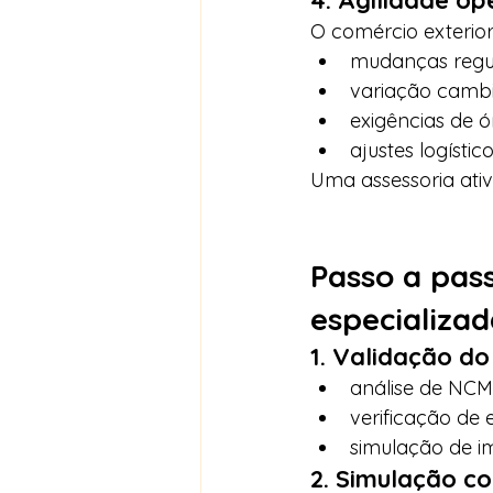
4. Agilidade op
O comércio exterior
mudanças regul
variação cambi
exigências de 
ajustes logístico
Uma assessoria ati
Passo a pas
especializa
1. Validação do
análise de NCM
verificação de 
simulação de i
2. Simulação c