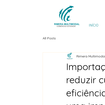
INÍCIO
All Posts
Rimera Multimodal
Importa
reduzir c
eficiênc