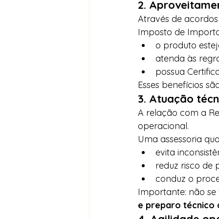
2. Aproveitamen
Através de acordos i
Imposto de Importaç
o produto este
atenda às regr
possua Certific
Esses benefícios sã
3. Atuação téc
A relação com a Rec
operacional.
Uma assessoria qual
evita inconsis
reduz risco de
conduz o proce
Importante: não se t
e preparo técnico