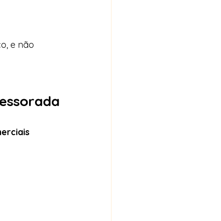
o, e não 
sessorada
erciais 