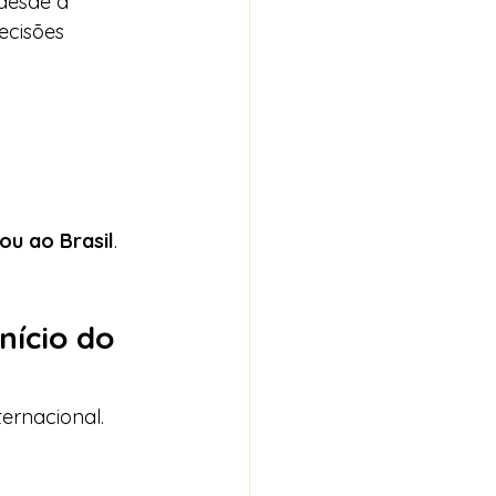
desde a 
cisões 
ou ao Brasil
.
nício do 
rnacional.