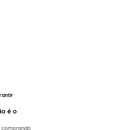
antir 
o é o 
os comprando 