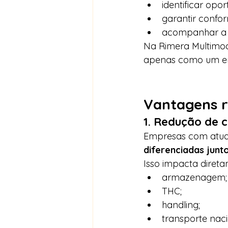
identificar opo
garantir confo
acompanhar a o
Na Rimera Multimod
apenas como um e
Vantagens r
1. Redução de c
Empresas com atua
diferenciadas junt
Isso impacta direta
armazenagem;
THC;
handling;
transporte naci