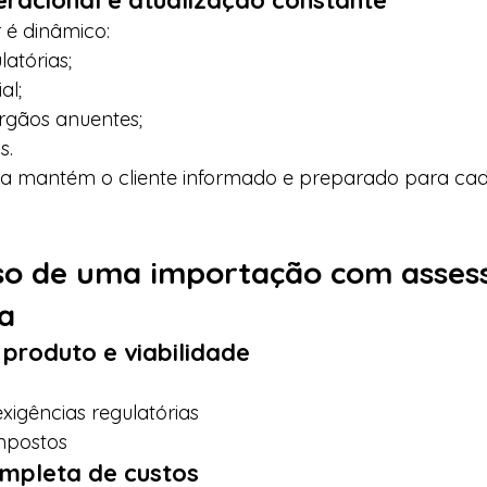
eracional e atualização constante
 é dinâmico:
atórias;
al;
órgãos anuentes;
s.
va mantém o cliente informado e preparado para cad
so de uma importação com assess
da
 produto e viabilidade
exigências regulatórias
mpostos
ompleta de custos