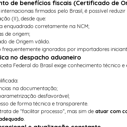
to de benefícios fiscais (Certificado de O
nternacionais firmados pelo Brasil, é possível reduzir 
ão (II), desde que:
ja enquadrado corretamente na NCM;
as de origem;
ado de Origem válido.
o frequentemente ignorados por importadores iniciant
nica no despacho aduaneiro
eita Federal do Brasil exige conhecimento técnico e 
ificada:
tências na documentação;
 parametrização desfavorável;
sso de forma técnica e transparente.
rata de “facilitar processo”, mas sim de 
atuar com c
 adequado
.