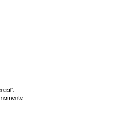
cial”.
remamente 