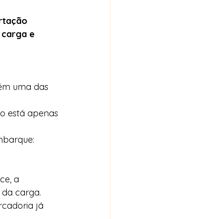
ortação
 carga e 
bém uma das 
ão está apenas 
mbarque:
ce, a 
 da carga.
cadoria já 