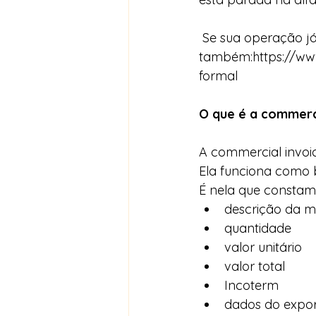
 Se sua operação já entrou nesse cenário, veja 
também:
https://ww
formal
O que é a commerc
A commercial invoi
Ela funciona como 
É nela que constam
descrição da m
quantidade
valor unitário
valor total
Incoterm
dados do expo