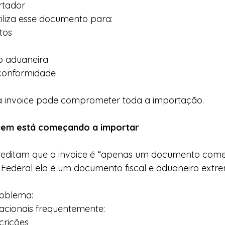
rtador
tiliza esse documento para:
tos
o aduaneira
 conformidade
na invoice pode comprometer toda a importação.
uem está começando a importar
creditam que a invoice é “apenas um documento comer
 Federal ela é um documento fiscal e aduaneiro ext
roblema:
acionais frequentemente:
crições