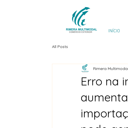
INÍCIO
All Posts
Rimera Multimodal
Erro na 
aumentar
importaç