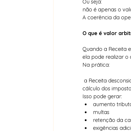
Ou seja:
não é apenas o val
A coerência da oper
O que é valor arbi
Quando a Receita e
ela pode realizar o
Na prática:
 a Receita desconsidera o valor informado na invoicee define um novo valor para 
cálculo dos imposto
Isso pode gerar:
aumento tribut
multas
retenção da c
exigências adic