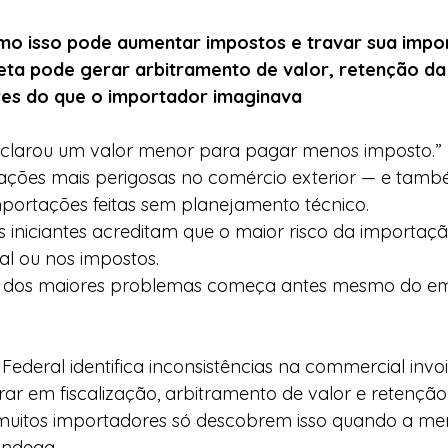
omo isso pode aumentar impostos e travar sua imp
eta pode gerar arbitramento de valor, retenção da
res do que o importador imaginava
clarou um valor menor para pagar menos imposto.”
uações mais perigosas no comércio exterior — e tam
ortações feitas sem planejamento técnico.
 iniciantes acreditam que o maior risco da importaç
nal ou nos impostos.
um dos maiores problemas começa antes mesmo do e
Federal identifica inconsistências na commercial invoi
r em fiscalização, arbitramento de valor e retenção
uitos importadores só descobrem isso quando a mer
ândega.