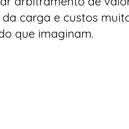
ar arbitramento de valor
 da carga e custos muit
do que imaginam.