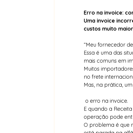
Erro na invoice: c
Uma invoice incorr
custos muito maio
“Meu fornecedor de
Essa é uma das sit
mais comuns em imp
Muitos importadores
no frete internacio
Mas, na prática, 
 o erro na invoice.
E quando a Receita 
operação pode entra
O problema é que m
está parada na alf